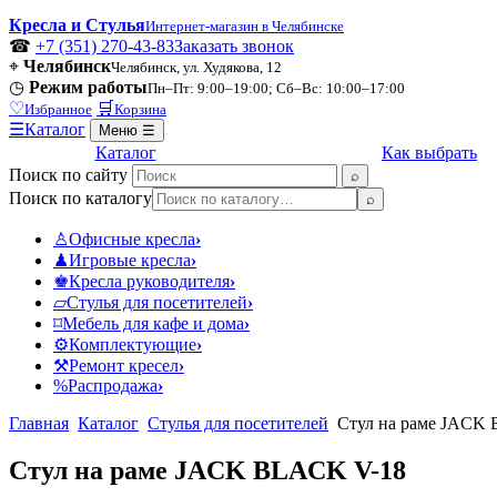
Кресла и Стулья
Интернет-магазин в Челябинске
☎
+7 (351) 270-43-83
Заказать звонок
⌖
Челябинск
Челябинск, ул. Худякова, 12
◷
Режим работы
Пн–Пт: 9:00–19:00; Сб–Вс: 10:00–17:00
♡
🛒
Избранное
Корзина
☰
Каталог
Меню
☰
Каталог
Как выбрать
Поиск по сайту
⌕
Поиск по каталогу
⌕
♙
Офисные кресла
›
♟
Игровые кресла
›
♚
Кресла руководителя
›
▱
Стулья для посетителей
›
⌑
Мебель для кафе и дома
›
⚙
Комплектующие
›
⚒
Ремонт кресел
›
%
Распродажа
›
Главная
Каталог
Стулья для посетителей
Стул на раме JACK
Стул на раме JACK BLACK V-18