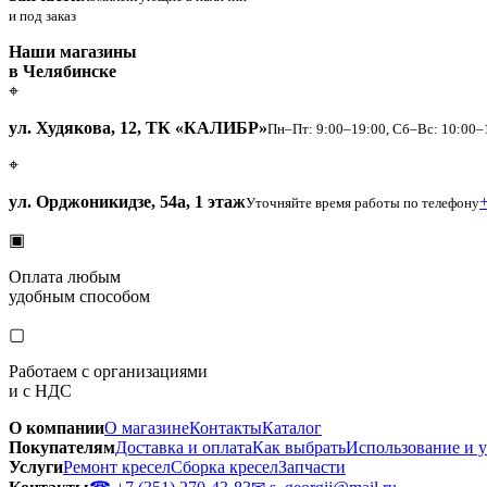
и под заказ
Наши магазины
в Челябинске
⌖
ул. Худякова, 12, ТК «КАЛИБР»
Пн–Пт: 9:00–19:00, Сб–Вс: 10:00–
⌖
ул. Орджоникидзе, 54а, 1 этаж
+
Уточняйте время работы по телефону
▣
Оплата любым
удобным способом
▢
Работаем с организациями
и с НДС
О компании
О магазине
Контакты
Каталог
Покупателям
Доставка и оплата
Как выбрать
Использование и 
Услуги
Ремонт кресел
Сборка кресел
Запчасти