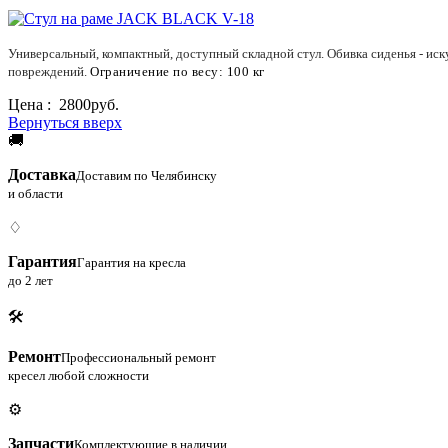
Универсальный, компактный, доступный складной стул. Обивка сиденья - ис
повреждений.
Ограничение по весу: 100 кг
Цена :
2800руб.
Вернуться вверх
🚚
Доставка
Доставим по Челябинску
и области
♢
Гарантия
Гарантия на кресла
до 2 лет
🛠
Ремонт
Профессиональный ремонт
кресел любой сложности
⚙
Запчасти
Комплектующие в наличии